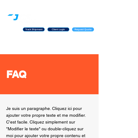
Track Shipment
Client Login
Request Quote
JCS is excited to annouce our partnership
with MBW Courier, extending our next-day
services to all of Nova Scotia and PEI.
FAQ
Je suis un paragraphe. Cliquez ici pour
ajouter votre propre texte et me modifier.
C'est facile. Cliquez simplement sur
"Modifier le texte" ou double-cliquez sur
moi pour ajouter votre propre contenu et